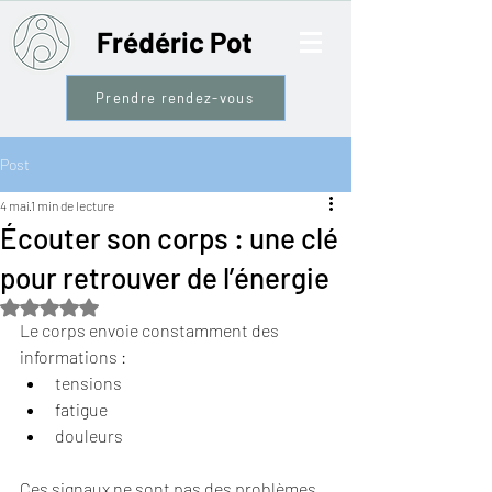
Frédéric Pot
Prendre rendez-vous
Post
4 mai
1 min de lecture
Écouter son corps : une clé
pour retrouver de l’énergie
Noté NaN étoiles sur 5.
Le corps envoie constamment des 
informations : 
tensions
fatigue
douleurs
Ces signaux ne sont pas des problèmes. 