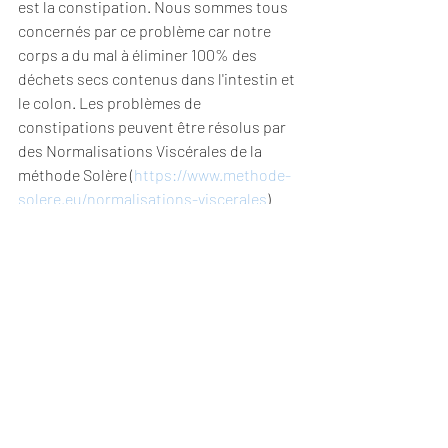
est la constipation. Nous sommes tous 
concernés par ce problème car notre 
corps a du mal à éliminer 100% des 
déchets secs contenus dans l'intestin et 
le colon. Les problèmes de 
constipations peuvent être résolus par 
des Normalisations Viscérales de la 
méthode Solère (
https://www.methode-
solere.eu/normalisations-viscerales
)
Remerciements à Sabrina Pellerin et 
Sarah Juhasz 
https://www.facebook.com/pimpmegreen/
pour l’aide à la rédaction de cet article.
Frédéric Pot - Ostéo énergéticien - 06 45 
34 07 14
frederic.pot@gmail.com
 - 
https://www.fr
ederic-pot.fr