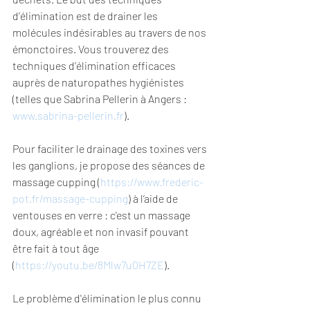
d’élimination est de drainer les 
molécules indésirables au travers de nos 
émonctoires. Vous trouverez des 
techniques d’élimination efficaces 
auprès de naturopathes hygiénistes 
(telles que Sabrina Pellerin à Angers : 
www.sabrina-pellerin.fr
). 
Pour faciliter le drainage des toxines vers 
les ganglions, je propose des séances de 
massage cupping (
https://www.frederic-
pot.fr/massage-cupping
) à l’aide de 
ventouses en verre : c'est un massage 
doux, agréable et non invasif pouvant 
être fait à tout âge 
(
https://youtu.be/8Mlw7u0H7ZE
).
Le problème d'élimination le plus connu 