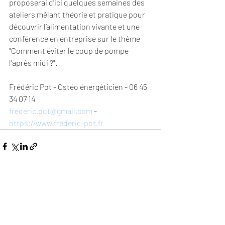
proposerai d’ici quelques semaines des 
ateliers mêlant théorie et pratique pour 
découvrir l’alimentation vivante et une 
conférence en entreprise sur le thème 
"Comment éviter le coup de pompe 
l'après midi ?".
Frédéric Pot - Ostéo énergéticien - 06 45 
34 07 14
frederic.pot@gmail.com
 - 
https://www.frederic-pot.fr
Posts récents
Voir tout