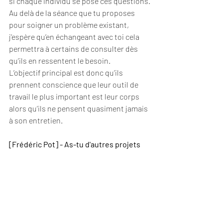
si chaque individu se pose ces questions.
Au delà de la séance que tu proposes 
pour soigner un problème existant, 
j’espère qu’en échangeant avec toi cela 
permettra à certains de consulter dès 
qu’ils en ressentent le besoin.
L’objectif principal est donc qu’ils 
prennent conscience que leur outil de 
travail le plus important est leur corps 
alors qu’ils ne pensent quasiment jamais 
à son entretien.
[Frédéric Pot] - As-tu d'autres projets 
innovants dans les cartons pour tes 
collaborateurs au niveau RH ou 
management ?
[Vincent Bernard] - J’espère pouvoir 
aller plus loin sur l’ergonomie des postes 
de travail, la posturologie voire organiser 