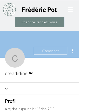
Frédéric Pot
Prendre rendez-vous
Plus d'actions
S'abonner
creadidine
Administrateur
creadidine
Profil
A rejoint le groupe le : 12 déc. 2019