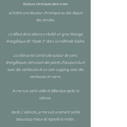
Douleurs chroniques dans le dos
Je traîne une douleur chronique au dos depuis
des années.
Le début de la séance a révélé un gros blocage
énergétique dit "Stade 3" dans la méthode Solère.
La séance est construite autour de soins
énergétiques stimulant des points d'acupuncture
avec des ventouses et un soin cupping avec des
ventouses en verre.
Je me suis senti vidée et détendue après la
séance.
Après 2 séances, je me suis vraiment sentie
beaucoup mieux et reposée le matin.