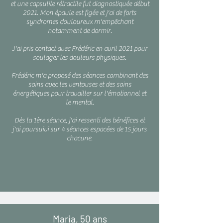
et une capsulite rétractile fut diagnostiquée début
2021. Mon épaule est figée et j'ai de forts
syndromes douloureux m'empêchant
notamment de dormir.
J'ai pris contact avec Frédéric en avril 2021 pour
soulager les douleurs physiques.
Frédéric m'a proposé des séances combinant des
soins avec les ventouses et des soins
énergétiques pour travailler sur l'émotionnel et
le mental.
Dès la 1ère séance, j'ai ressenti des bénéfices et
j'ai poursuivi sur 4 séances espacées de 15 jours
chacune.
Maria, 50 ans