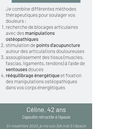
Je combine différentes méthodes
thérapeutiques pour soulager vos
douleurs :
recherche de blocages articulaires
avec des
manipulations
ostéopathiques
stimulation de
points d'acupuncture
autour des articulations douloureuses
assouplissement des tissus (muscles,
fascias, ligaments, tendons) à l'aide de
ventouses
douces
rééquilibrage énergétique
et fixation
des manipulations ostéopathiques
dans vos corps énergétiques
Céline, 42 ans
Capsulite rétractile à l'épaule
En novembre 2020, je me suis fait mal à l'épaule