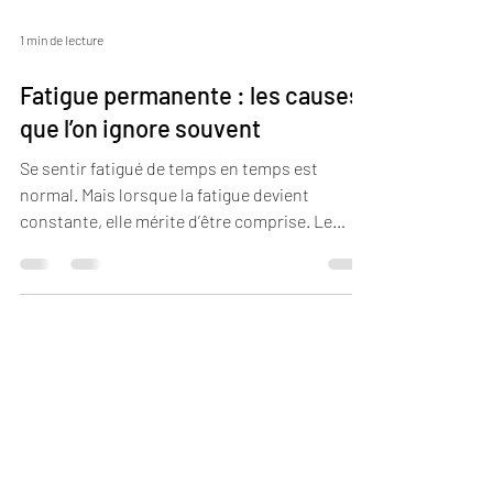
1 min de lecture
Fatigue permanente : les causes
que l’on ignore souvent
Se sentir fatigué de temps en temps est
normal. Mais lorsque la fatigue devient
constante, elle mérite d’être comprise. Le
manque de sommeil n’est pas toujours la seule
cause. Le stress chronique, la surcharge
mentale ou des tensions physiques
persistantes peuvent également épuiser
l’organisme. Lorsque le système nerveux reste
activé trop longtemps, le corps dépense une