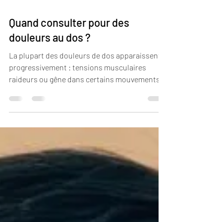
1 min de lecture
Quand consulter pour des
douleurs au dos ?
La plupart des douleurs de dos apparaissent
progressivement : tensions musculaires
raideurs ou gêne dans certains mouvements
Dans beaucoup de cas, ces douleurs
disparaissent avec du repos ou du
mouvement. Mais lorsque la douleur persiste
plusieurs semaines, revient régulièrement ou
limite les mouvements, il peut être utile de
consulter. Les douleurs de dos sont souvent
liées à des tensions accumulées : stress
fatigue postures prolongées compensations
du corps Un accompagnemen