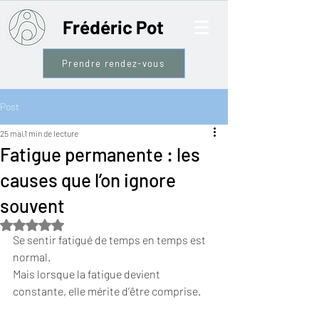
Frédéric Pot
Prendre rendez-vous
Post
25 mai
1 min de lecture
Fatigue permanente : les
causes que l’on ignore
souvent
Noté NaN étoiles sur 5.
Se sentir fatigué de temps en temps est 
normal. 
Mais lorsque la fatigue devient 
constante, elle mérite d’être comprise.